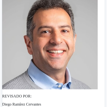
REVISADO POR:
Diego Ramírez Cervantes