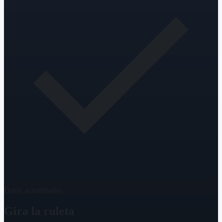
Datos actualizados
Gira la ruleta