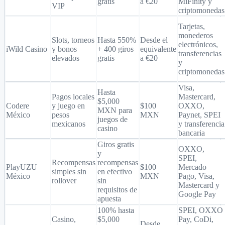
gratis
a €20
MiFinity y
VIP
criptomonedas
Tarjetas,
monederos
Slots, torneos
Hasta 550%
Desde el
electrónicos,
iWild Casino
y bonos
+ 400 giros
equivalente
transferencias
elevados
gratis
a €20
y
criptomonedas
Visa,
Hasta
Pagos locales
Mastercard,
$5,000
Codere
y juego en
$100
OXXO,
MXN para
México
pesos
MXN
Paynet, SPEI
juegos de
mexicanos
y transferencia
casino
bancaria
Giros gratis
OXXO,
y
SPEI,
Recompensas
recompensas
PlayUZU
$100
Mercado
simples sin
en efectivo
México
MXN
Pago, Visa,
rollover
sin
Mastercard y
requisitos de
Google Pay
apuesta
100% hasta
SPEI, OXXO
Casino,
$5,000
Pay, CoDi,
Desde