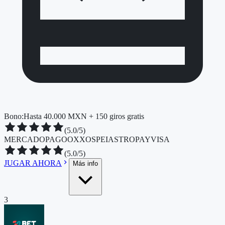
Bono:
Hasta 40.000 MXN + 150 giros gratis
(
5.0
/5)
MERCADOPAGO
OXXO
SPEI
ASTROPAY
VISA
(
5.0
/5)
JUGAR AHORA
Más info
3