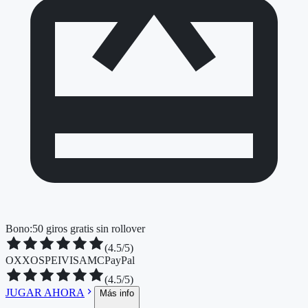
Bono:
50 giros gratis sin rollover
(
4.5
/5)
OXXO
SPEI
VISA
MC
PayPal
(
4.5
/5)
JUGAR AHORA
Más info