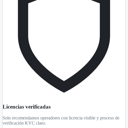
Licencias verificadas
Solo recomendamos operadores con licencia visible y proceso de
verificación KYC claro.