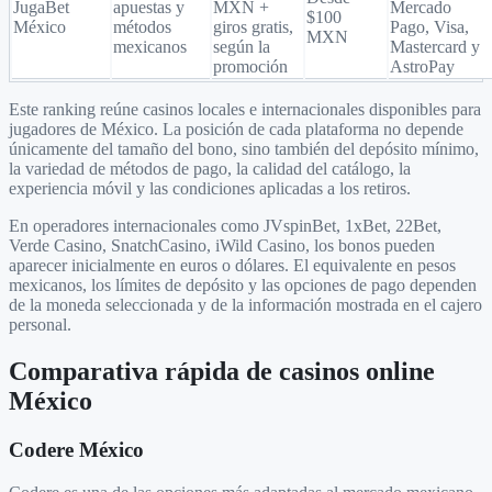
JugaBet
apuestas y
MXN +
Mercado
$100
México
métodos
giros gratis,
Pago, Visa,
MXN
mexicanos
según la
Mastercard y
promoción
AstroPay
Este ranking reúne casinos locales e internacionales disponibles para
jugadores de México. La posición de cada plataforma no depende
únicamente del tamaño del bono, sino también del depósito mínimo,
la variedad de métodos de pago, la calidad del catálogo, la
experiencia móvil y las condiciones aplicadas a los retiros.
En operadores internacionales como JVspinBet, 1xBet, 22Bet,
Verde Casino, SnatchCasino, iWild Casino, los bonos pueden
aparecer inicialmente en euros o dólares. El equivalente en pesos
mexicanos, los límites de depósito y las opciones de pago dependen
de la moneda seleccionada y de la información mostrada en el cajero
personal.
Comparativa rápida de casinos online
México
Codere México