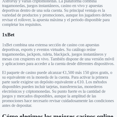
AstroPay y varias criptomonedas. La plataforma combina
tragamonedas, juegos instantáneos, casino en vivo y apuestas
deportivas dentro de una sola cuenta. Su principal ventaja es la
variedad de productos y promociones, aunque los jugadores deben
revisar el rollover, la apuesta máxima y el periodo disponible para
completar los requisitos.
1xBet
1xBet combina una extensa sección de casino con apuestas
deportivas, esports y eventos virtuales. Su catálogo reúne
tragamonedas, jackpots, ruleta, blackjack, juegos instantáneos y
mesas con crupieres en vivo. También dispone de una versión móvil
y aplicaciones para acceder a la cuenta desde diferentes dispositivos.
El paquete de casino puede alcanzar €1,500 más 150 giros gratis, o
su equivalente en la moneda de la cuenta. Para activar la primera
parte suele exigirse un depósito equivalente a €10. Los métodos
disponibles pueden incluir tarjetas, transferencias, monederos
electrónicos y criptomonedas. Su punto fuerte es la cantidad de
juegos y mercados disponibles, aunque la amplitud de las
promociones hace necesario revisar cuidadosamente las condiciones
antes de depositar.
Cómo elegimos los mejores casinos online