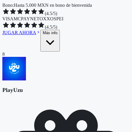
Bono:
Hasta 5.000 MXN en bono de bienvenida
(
4.5
/5)
VISA
MC
PAYNET
OXXO
SPEI
(
4.5
/5)
JUGAR AHORA
Más info
8
PlayUzu