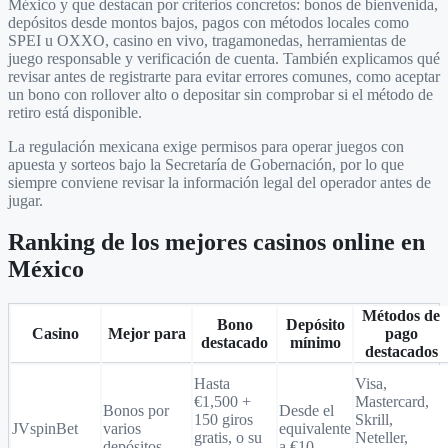
México y que destacan por criterios concretos: bonos de bienvenida,
depósitos desde montos bajos, pagos con métodos locales como
SPEI u OXXO, casino en vivo, tragamonedas, herramientas de
juego responsable y verificación de cuenta. También explicamos qué
revisar antes de registrarte para evitar errores comunes, como aceptar
un bono con rollover alto o depositar sin comprobar si el método de
retiro está disponible.
La regulación mexicana exige permisos para operar juegos con
apuesta y sorteos bajo la Secretaría de Gobernación, por lo que
siempre conviene revisar la información legal del operador antes de
jugar.
Ranking de los mejores casinos online en
México
Métodos de
Bono
Depósito
Casino
Mejor para
pago
destacado
mínimo
destacados
Hasta
Visa,
€1,500 +
Mastercard,
Bonos por
Desde el
150 giros
Skrill,
JVspinBet
varios
equivalente
gratis, o su
Neteller,
depósitos
a €10