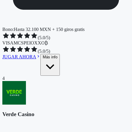
Bono:
Hasta 32.100 MXN + 150 giros gratis
(
5.0
/5)
VISA
MC
SPEI
OXXO
₿
(
5.0
/5)
JUGAR AHORA
Más info
4
Verde Casino