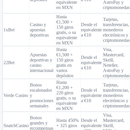
equivalente
AstroPay y
en MXN
criptomonedas
Hasta
Tarjetas,
€1,500 +
Casino y
Desde el
transferencias,
150 giros
1xBet
apuestas
equivalente
monederos
gratis, o su
deportivas
a €10
electrónicos y
equivalente
criptomonedas
en MXN
Hasta
Visa,
Apuestas
€1,500 +
Mastercard,
Desde el
deportivas y
150 giros
Skrill,
22Bet
equivalente
casino
gratis en
Neteller,
a €10
internacional
varios
AstroPay y
depósitos
criptomonedas
Hasta
Bonos
Tarjetas,
€1,200 +
escalonados
Desde el
transferencias,
220 giros
Verde Casino
y
equivalente
monederos
gratis, o su
promociones
a €10
electrónicos y
equivalente
semanales
criptomonedas
en MXN
Visa,
Bonos
Hasta 450%
Desde el
Mastercard,
grandes y
SnatchCasino
+ 325 giros
equivalente
Skrill,
recompensas